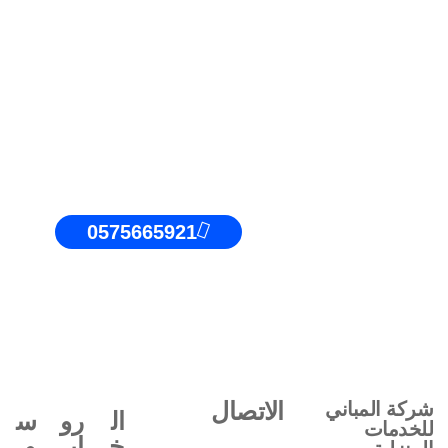
0575665921
الاتصال
شركة المباني
ال
رو
س
للخدمات
خ
اب
و