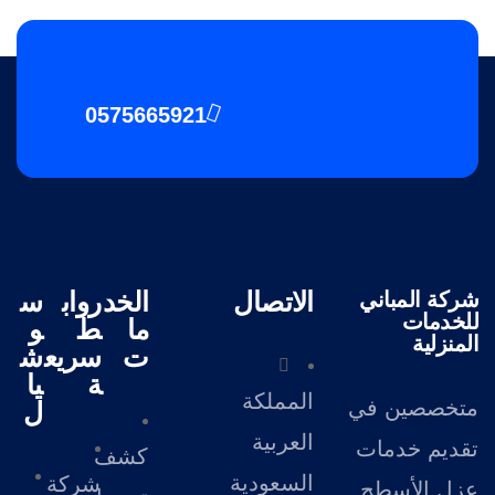
0575665921
الاتصال
الخد
رواب
س
شركة المباني
للخدمات
ما
ط
و
المنزلية
ت
سريع
ش
ة
يا
المملكة
متخصصين في
ل
العربية
تقديم خدمات
كشف
السعودية
شركة
عزل الأسطح