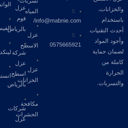
تسربات
الوات
عزل
والخزانات،
المياه
فوم
باستخدام
info@mabnie.com/
الفي
بالرياض
أحدث التقنيات
عزل
وأجود المواد
0575665921
الاسطح
لضمان حماية
لينكد
شركة
كاملة من
عزل
عزل
الحرارة
اسطح
انستق
الخزانات
والتسربات.
بالرياض
مكافحة
شركات
A
الحشرات
عزل
s