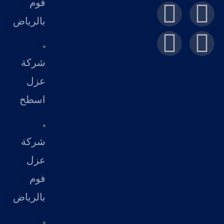
فوم
k
بالرياض
C
h
شركة
a
عزل
t
اسطح
G
P
T
شركة
عزل
فوم
بالرياض